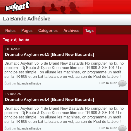
La Bande Adhésive
Notes
Pages
Catégories
Archives
Tags
Tag > dj bouto
11/11/2025
Drumatic Asylum vol.5 [Brand New Bastards]
Drumatic Asylum vol.5 de Brand New Bastards No computer, no fx, no
problem : Dj Bouto & Djane Ki en roue libre sur TR-909 & SH-101 ! Le
principe est simple : on allume les machines, on programme un motif
sur la TR-909 et on fait la balance en vol, au son du Pied de la Joie !
Lire la suite
0
Écrit par
labandeadhesive
18/10/2025
Drumatic Asylum vol.4 [Brand New Bastards]
Drumatic Asylum vol.4 de Brand New Bastards No computer, no fx, no
problem : Dj Bouto & Djane Ki en roue libre sur TR-909 & SH-101 ! Le
principe est simple : on allume les machines, on programme un motif
sur la TR-909 et on fait la balance en vol, au son du Pied de la Joie !
Lire la suite
0
Écrit par
labandeadhesive