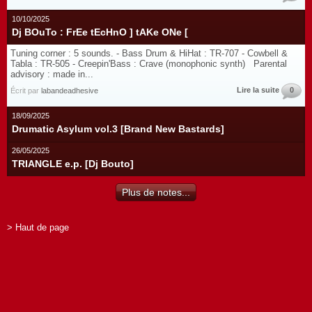
10/10/2025
Dj BOuTo : FrEe tEcHnO ] tAKe ONe [
Tuning corner : 5 sounds. - Bass Drum & HiHat : TR-707 - Cowbell &
Tabla : TR-505 - Creepin'Bass : Crave (monophonic synth) Parental
advisory : made in...
Lire la suite
0
Écrit par
labandeadhesive
18/09/2025
Drumatic Asylum vol.3 [Brand New Bastards]
26/05/2025
TRIANGLE e.p. [Dj Bouto]
Plus de notes...
> Haut de page