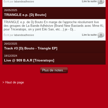
Lire la suite
0
Écrit par
labandeadhesive
26/05/2025
TRIANGLE e.p. [Dj Bouto]
TRIANGLE e.p. de Dj Bouto En marge de l'approche résolument live
des groupes de La Bande Adhésive (Brand New Bastards avec Mme Ki,
pour Triceratops, on y joint Eiki San, etc...) je - Dj...
Lire la suite
0
Écrit par
labandeadhesive
26/02/2025
Track #3 [Dj Bouto - Triangle EP]
18/12/2024
Live @ 909 B.A.R [Triceratops]
Plus de notes...
> Haut de page