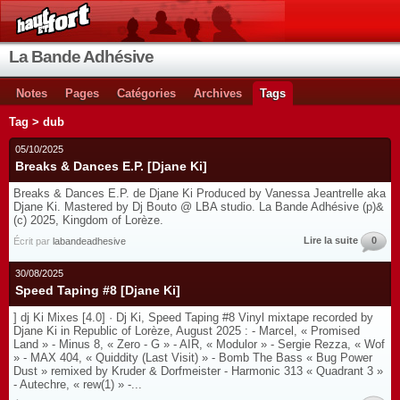
La Bande Adhésive
Notes
Pages
Catégories
Archives
Tags
Tag > dub
05/10/2025
Breaks & Dances E.P. [Djane Ki]
Breaks & Dances E.P. de Djane Ki Produced by Vanessa Jeantrelle aka
Djane Ki. Mastered by Dj Bouto @ LBA studio. La Bande Adhésive (p)&
(c) 2025, Kingdom of Lorèze.
Lire la suite
0
Écrit par
labandeadhesive
30/08/2025
Speed Taping #8 [Djane Ki]
] dj Ki Mixes [4.0] · Dj Ki, Speed Taping #8 Vinyl mixtape recorded by
Djane Ki in Republic of Lorèze, August 2025 : - Marcel, « Promised
Land » - Minus 8, « Zero - G » - AIR, « Modulor » - Sergie Rezza, « Wof
» - MAX 404, « Quiddity (Last Visit) » - Bomb The Bass « Bug Power
Dust » remixed by Kruder & Dorfmeister - Harmonic 313 « Quadrant 3 »
- Autechre, « rew(1) » -...