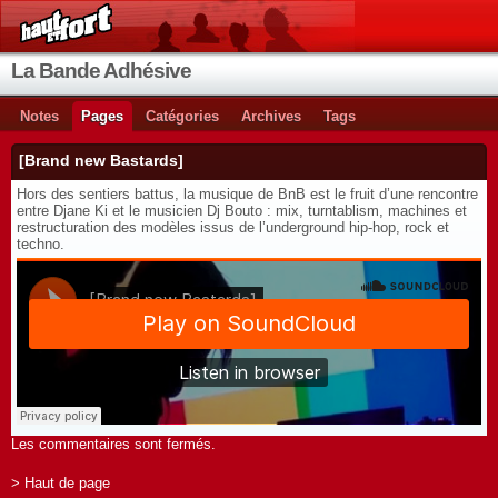
La Bande Adhésive
Notes
Pages
Catégories
Archives
Tags
[Brand new Bastards]
Hors des sentiers battus, la musique de BnB est le fruit d’une rencontre
entre Djane Ki et le musicien Dj Bouto : mix, turntablism, machines et
restructuration des modèles issus de l’underground hip-hop, rock et
techno.
Les commentaires sont fermés.
> Haut de page