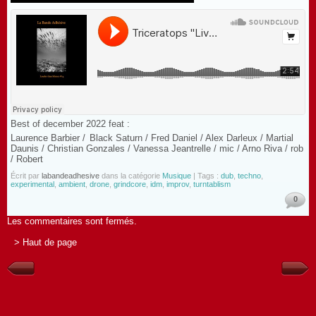
Best of december 2022 feat :
Laurence Barbier / Black Saturn / Fred Daniel / Alex Darleux / Martial
Daunis / Christian Gonzales / Vanessa Jeantrelle / mic / Arno Riva / rob
/ Robert
Écrit par
labandeadhesive
dans la catégorie
Musique
| Tags :
dub
,
techno
,
experimental
,
ambient
,
drone
,
grindcore
,
idm
,
improv
,
turntablism
0
Les commentaires sont fermés.
> Haut de page