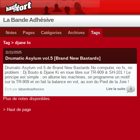
La Bande Adhésive
Notes
Pages
Catégories
Archives
Tags
Tag > djane lo
11/11/2025
Drumatic Asylum vol.5 [Brand New Bastards]
Drumatic Asylum vol.5 de Brand New Bastards No computer, no fx, no
problem : Dj Bouto & Djane Ki en roue libre sur TR-909 & SH-101 ! Le
principe est simple : on allume les machines, on programme un motif
sur la TR-909 et on fait la balance en vol, au son du Pied de la Joie !
Lire la suite
0
Écrit par
labandeadhesive
Plus de notes disponibles.
> Haut de page