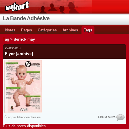
La Bande Adhésive
Notes
Pages
Catégories
Archives
Tags
Tag > derrick may
22/03/2019
Flyer [archive]
Lire la suite
0
Écrit par
labandeadhesive
Plus de notes disponibles.