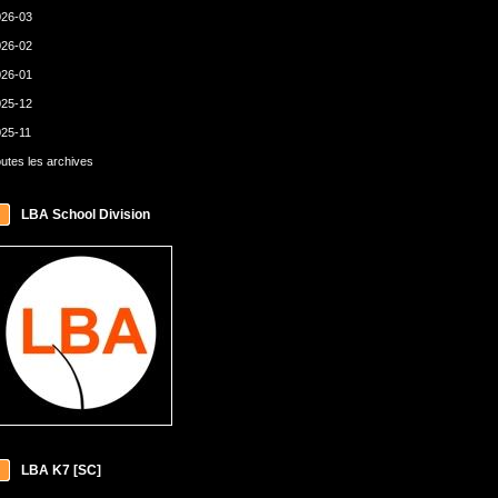
26-03
26-02
26-01
25-12
25-11
utes les archives
LBA School Division
LBA K7 [SC]