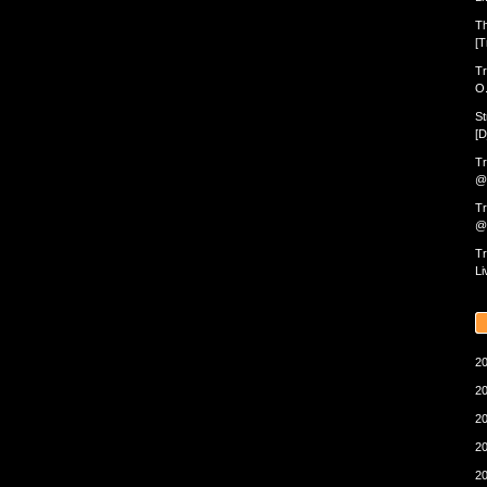
Th
[T
Tr
O.
St
[D
Tr
@ 
Tr
@ 
Tr
Li
20
20
20
20
20