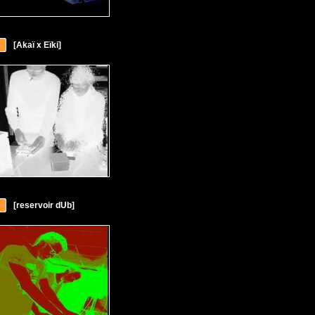
[Akaï x Eïki]
[reservoir dUb]