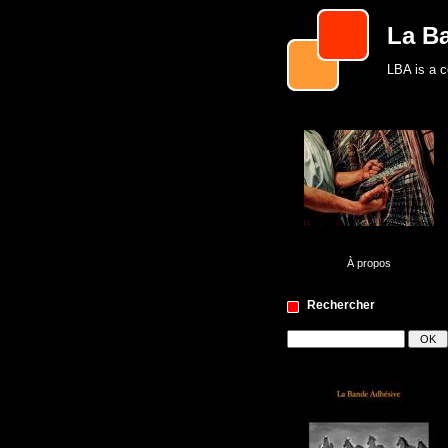
La B
LBA is a c
À propos
Rechercher