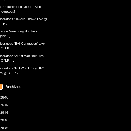
e Underground Doesn't Stop
riceratops]
iceratops "Javelin Throw" Live @
T.P. /...
range Measuring Numbers
jane Ki]
iceratops "Evil Generation" Live
O.T.P. /...
iceratops "All Of Mankind" Live
O.T.P. /...
iceratops "RU Who U Say UR"
ve @ O.T.P. /...
Archives
26-08
26-07
26-06
26-05
26-04