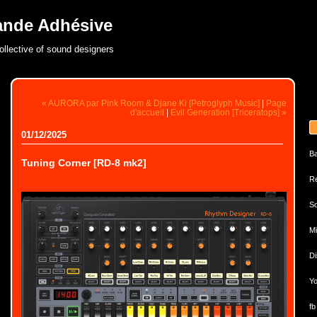
ande Adhésive
ollective of sound designers
« AURORA par Pink Room & Djane Ki [Petroglyph Music]
|
Page
d'accueil
|
Evil Generation [Triceratops] »
01/12/2025
B
Tuning Corner [RD-8 mk2]
Re
So
Mi
Di
Yo
fb