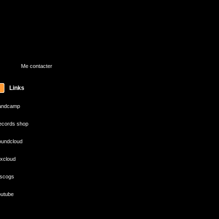
Me contacter
Links
andcamp
cords shop
undcloud
xcloud
scogs
utube