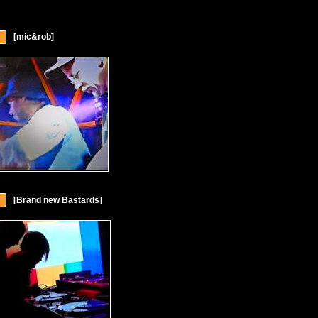
[mic&rob]
[Brand new Bastards]